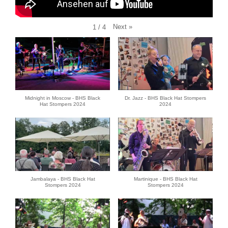
Next
»
1
/
4
Midnight in Moscow - BHS Black
Dr. Jazz - BHS Black Hat Stompers
Hat Stompers 2024
2024
Jambalaya - BHS Black Hat
Martinique - BHS Black Hat
Stompers 2024
Stompers 2024