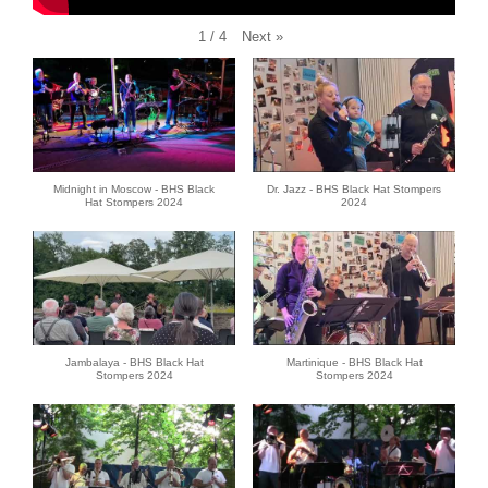
Next
»
1
/
4
Midnight in Moscow - BHS Black
Dr. Jazz - BHS Black Hat Stompers
Hat Stompers 2024
2024
Jambalaya - BHS Black Hat
Martinique - BHS Black Hat
Stompers 2024
Stompers 2024