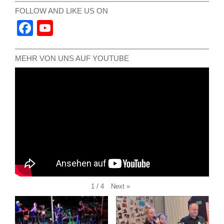
FOLLOW AND LIKE US ON
Facebook
YouTube
Channel
MEHR VON UNS AUF YOUTUBE
Next
»
1
/
4