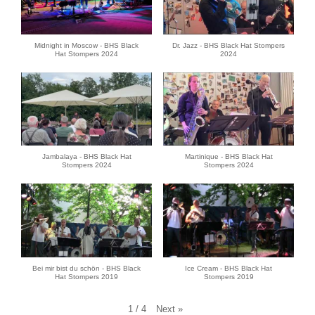
Midnight in Moscow - BHS Black
Dr. Jazz - BHS Black Hat Stompers
Hat Stompers 2024
2024
Jambalaya - BHS Black Hat
Martinique - BHS Black Hat
Stompers 2024
Stompers 2024
Bei mir bist du schön - BHS Black
Ice Cream - BHS Black Hat
Hat Stompers 2019
Stompers 2019
Next
»
1
/
4