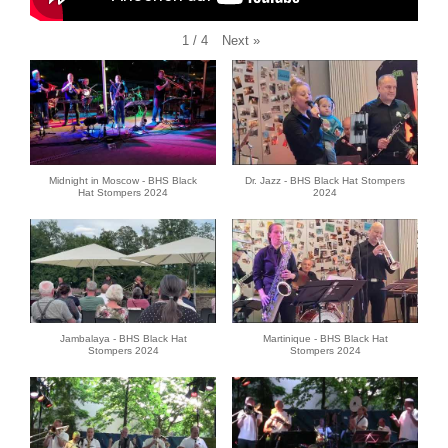
Next
»
1
/
4
Midnight in Moscow - BHS Black
Dr. Jazz - BHS Black Hat Stompers
Hat Stompers 2024
2024
Jambalaya - BHS Black Hat
Martinique - BHS Black Hat
Stompers 2024
Stompers 2024