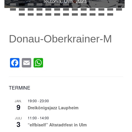
Teutonia, Ulm, 2023
Donau-Oberkrainer-M
Facebook
Email
WhatsApp
TERMINE
19:00
-
23:00
JAN.
9
Dreikönigsjazz Laupheim
11:00
-
14:00
JULI
3
“elfbiself” Altstadtfest in Ulm