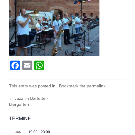
Facebook
Email
WhatsApp
This entry was posted in . Bookmark the
permalink
.
Post
←
Jazz im Barfüßer-
Biergarten
navigation
TERMINE
19:00
-
23:00
JAN.