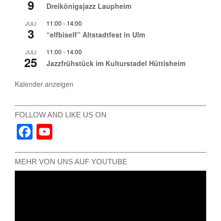
9
Dreikönigsjazz Laupheim
11:00
-
14:00
JULI
3
“elfbiself” Altstadtfest in Ulm
11:00
-
14:00
JULI
25
Jazzfrühstück im Kulturstadel Hüttisheim
Kalender anzeigen
FOLLOW AND LIKE US ON
Facebook
YouTube
Channel
MEHR VON UNS AUF YOUTUBE