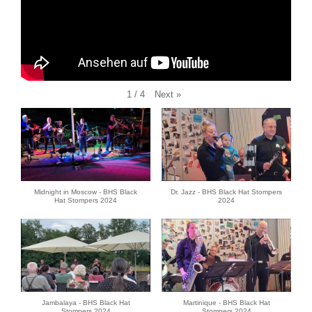
Next
»
1
/
4
Midnight in Moscow - BHS Black
Dr. Jazz - BHS Black Hat Stompers
Hat Stompers 2024
2024
Jambalaya - BHS Black Hat
Martinique - BHS Black Hat
Stompers 2024
Stompers 2024