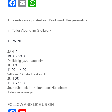
Facebook
Email
WhatsApp
This entry was posted in . Bookmark the
permalink
.
Post
←
Toller Abend im Stellwerk
navigation
TERMINE
JAN.
9
19:00
-
23:00
Dreikönigsjazz Laupheim
JULI
3
11:00
-
14:00
“elfbiself” Altstadtfest in Ulm
JULI
25
11:00
-
14:00
Jazzfrühstück im Kulturstadel Hüttisheim
Kalender anzeigen
FOLLOW AND LIKE US ON