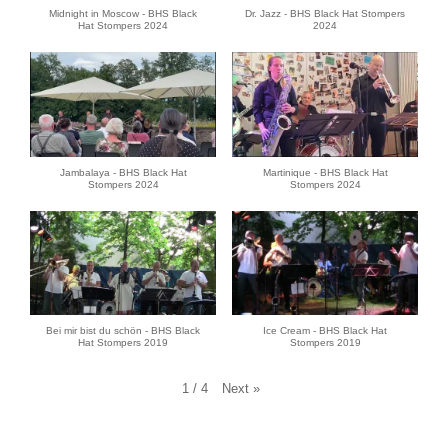
Midnight in Moscow - BHS Black
Dr. Jazz - BHS Black Hat Stompers
Hat Stompers 2024
2024
Jambalaya - BHS Black Hat
Martinique - BHS Black Hat
Stompers 2024
Stompers 2024
Bei mir bist du schön - BHS Black
Ice Cream - BHS Black Hat
Hat Stompers 2019
Stompers 2019
Next
»
1
/
4