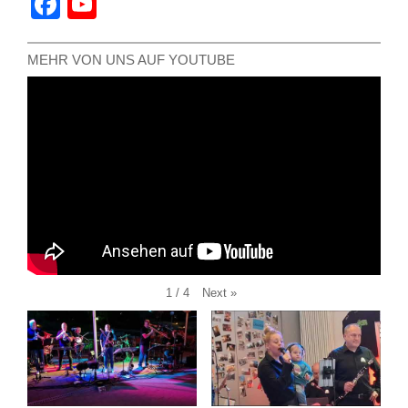
Facebook
YouTube
Channel
MEHR VON UNS AUF YOUTUBE
Next
»
1
/
4