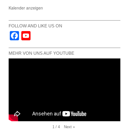
Kalender anzeigen
FOLLOW AND LIKE US ON
Facebook
YouTube
Channel
MEHR VON UNS AUF YOUTUBE
Next
»
1
/
4