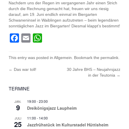
Nachdem uns der Regen im vergangenen Jahr einen Strich
durch die Rechnung gemacht hat, freuen wir uns riesig
darauf, am 19. Juni endlich einmal im Biergarten
Schwaneninsel in Waiblingen aufzutreten – beim legendären
sonntäglichen Jazz im Biergarten! Diesmal klappt’s bestimmt!
Facebook
Email
WhatsApp
This entry was posted in
Allgemein
. Bookmark the
permalink
.
Post
←
Das war toll!
30 Jahre BHS – Neujahrsjazz
in der Teutonia
→
navigation
TERMINE
19:00
-
23:00
JAN.
9
Dreikönigsjazz Laupheim
11:00
-
14:00
JULI
25
Jazzfrühstück im Kulturstadel Hüttisheim